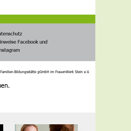
atenschutz
inweise Facebook und
Instagram
amilien-Bildungsstätte gGmbH im FrauenWerk Stein e.V.
uen.