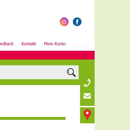
edback
Kontakt
Mein Konto
FBS – Evang
Bildungsstä
Südliche Für
90443 Nürn