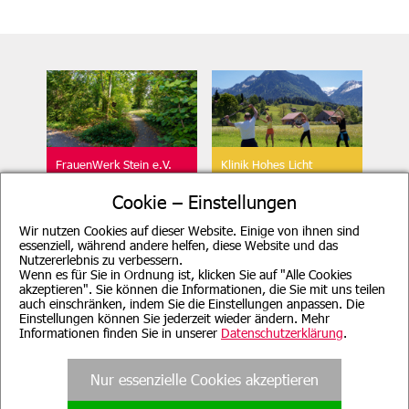
FrauenWerk Stein e.V.
Klinik Hohes Licht
Geschäftsstelle
Oberstdorf
Cookie – Einstellungen
Wir nutzen Cookies auf dieser Website. Einige von ihnen sind
essenziell, während andere helfen, diese Website und das
Nutzererlebnis zu verbessern.
Wenn es für Sie in Ordnung ist, klicken Sie auf "Alle Cookies
akzeptieren". Sie können die Informationen, die Sie mit uns teilen
auch einschränken, indem Sie die Einstellungen anpassen. Die
Beratung für Mutter, Mutter-
Klinik Sonnenbichl
Einstellungen können Sie jederzeit wieder ändern. Mehr
Kind, Vater, Vater-Kind und
Aschau
pflegende Angehörige
Informationen finden Sie in unserer
Datenschutzerklärung
.
Nur essenzielle Cookies akzeptieren