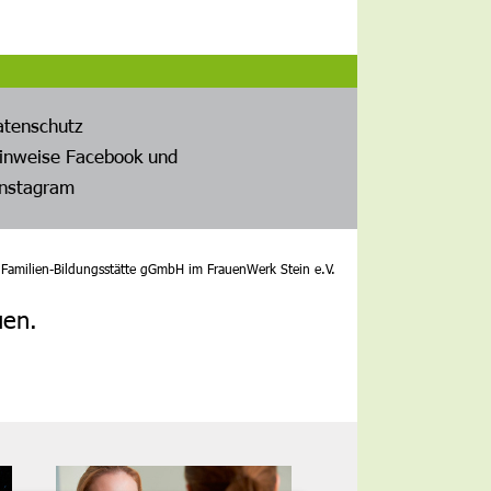
atenschutz
inweise Facebook und
Instagram
amilien-Bildungsstätte gGmbH im FrauenWerk Stein e.V.
uen.