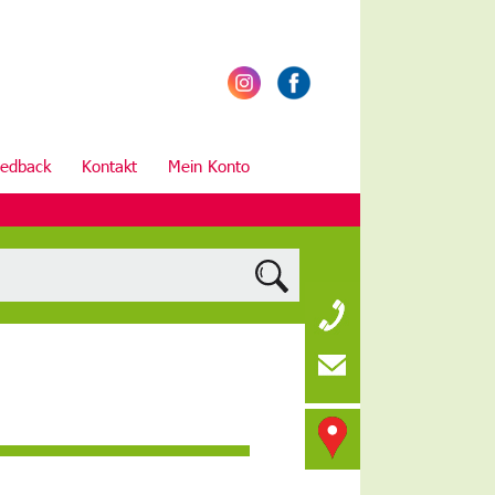
edback
Kontakt
Mein Konto
FBS – Evang
Bildungsstä
Südliche Für
90443 Nürn