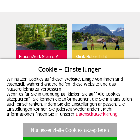
FrauenWerk Stein e.V.
Klinik Hohes Licht
Geschäftsstelle
Oberstdorf
Cookie – Einstellungen
Wir nutzen Cookies auf dieser Website. Einige von ihnen sind
essenziell, während andere helfen, diese Website und das
Nutzererlebnis zu verbessern.
Wenn es für Sie in Ordnung ist, klicken Sie auf "Alle Cookies
akzeptieren". Sie können die Informationen, die Sie mit uns teilen
auch einschränken, indem Sie die Einstellungen anpassen. Die
Beratung für Mutter, Mutter-
Klinik Sonnenbichl
Einstellungen können Sie jederzeit wieder ändern. Mehr
Kind, Vater, Vater-Kind und
Aschau
pflegende Angehörige
Informationen finden Sie in unserer
Datenschutzerklärung
.
Nur essenzielle Cookies akzeptieren