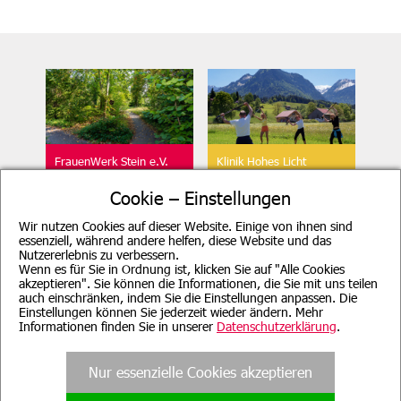
FrauenWerk Stein e.V.
Klinik Hohes Licht
Geschäftsstelle
Oberstdorf
Cookie – Einstellungen
Wir nutzen Cookies auf dieser Website. Einige von ihnen sind
essenziell, während andere helfen, diese Website und das
Nutzererlebnis zu verbessern.
Wenn es für Sie in Ordnung ist, klicken Sie auf "Alle Cookies
akzeptieren". Sie können die Informationen, die Sie mit uns teilen
auch einschränken, indem Sie die Einstellungen anpassen. Die
Beratung für Mutter, Mutter-
Klinik Sonnenbichl
Einstellungen können Sie jederzeit wieder ändern. Mehr
Kind, Vater, Vater-Kind und
Aschau
pflegende Angehörige
Informationen finden Sie in unserer
Datenschutzerklärung
.
Nur essenzielle Cookies akzeptieren