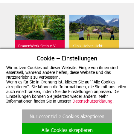
FrauenWerk Stein e.V.
Klinik Hohes Licht
Geschäftsstelle
Oberstdorf
Cookie – Einstellungen
Wir nutzen Cookies auf dieser Website. Einige von ihnen sind
essenziell, während andere helfen, diese Website und das
Nutzererlebnis zu verbessern.
Wenn es für Sie in Ordnung ist, klicken Sie auf "Alle Cookies
akzeptieren". Sie können die Informationen, die Sie mit uns teilen
auch einschränken, indem Sie die Einstellungen anpassen. Die
Beratung für Mutter, Mutter-
Klinik Sonnenbichl
Einstellungen können Sie jederzeit wieder ändern. Mehr
Kind, Vater, Vater-Kind und
Aschau
pflegende Angehörige
Informationen finden Sie in unserer
Datenschutzerklärung
.
Nur essenzielle Cookies akzeptieren
Alle Cookies akzeptieren