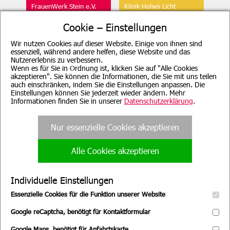
FrauenWerk Stein e.V.
Klinik Hohes Licht
Geschäftsstelle
Oberstdorf
Cookie – Einstellungen
Wir nutzen Cookies auf dieser Website. Einige von ihnen sind
essenziell, während andere helfen, diese Website und das
Nutzererlebnis zu verbessern.
Wenn es für Sie in Ordnung ist, klicken Sie auf "Alle Cookies
akzeptieren". Sie können die Informationen, die Sie mit uns teilen
auch einschränken, indem Sie die Einstellungen anpassen. Die
Beratung für Mutter, Mutter-
Klinik Sonnenbichl
Kind, Vater, Vater-Kind und
Einstellungen können Sie jederzeit wieder ändern. Mehr
Aschau
pflegende Angehörige
Informationen finden Sie in unserer
Datenschutzerklärung
.
Nur essenzielle Cookies akzeptieren
Alle Cookies akzeptieren
Evang. Familien-
Familienpflege
Bildungsstätte, München
Nürnberg
Individuelle Einstellungen
Essenzielle Cookies für die Funktion unserer Website
Google reCaptcha, benötigt für Kontaktformular
Google Maps, benötigt für Anfahrtskarte